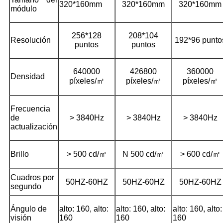
320*160mm
320*160mm
320*160mm
módulo
256*128
208*104
Resolución
192*96 punto
puntos
puntos
640000
426800
360000
Densidad
píxeles/㎡
píxeles/㎡
píxeles/㎡
Frecuencia
de
> 3840Hz
> 3840Hz
> 3840Hz
actualización
Brillo
> 500 cd/㎡
N 500 cd/㎡
> 600 cd/㎡
Cuadros por
50HZ-60HZ
50HZ-60HZ
50HZ-60HZ
segundo
Ángulo de
alto: 160, alto:
alto: 160, alto:
alto: 160, alto:
visión
160
160
160