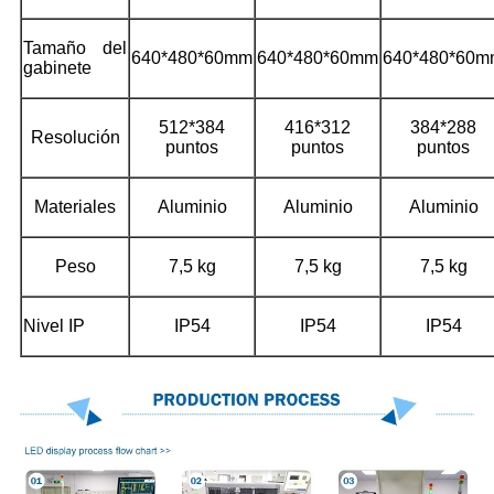
Tamaño del
640*480*60mm
640*480*60mm
640*480*60m
gabinete
512*384
416*312
384*288
Resolución
puntos
puntos
puntos
Materiales
Aluminio
Aluminio
Aluminio
Peso
7,5 kg
7,5 kg
7,5 kg
Nivel IP
IP54
IP54
IP54