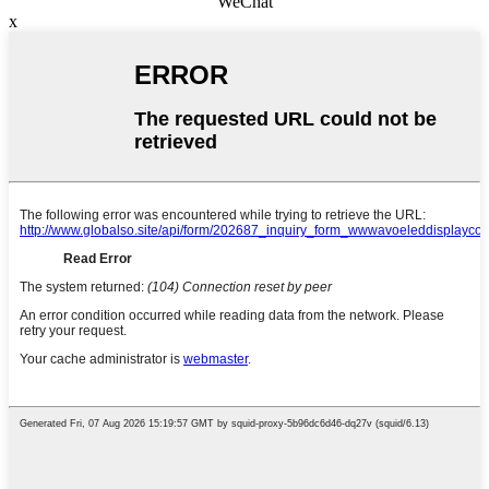
WeChat
x