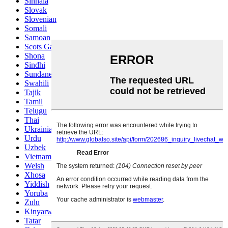
Sinhala
Slovak
Slovenian
Somali
Samoan
Scots Gaelic
Shona
Sindhi
Sundanese
Swahili
Tajik
Tamil
Telugu
Thai
Ukrainian
Urdu
Uzbek
Vietnamese
Welsh
Xhosa
Yiddish
Yoruba
Zulu
Kinyarwanda
Tatar